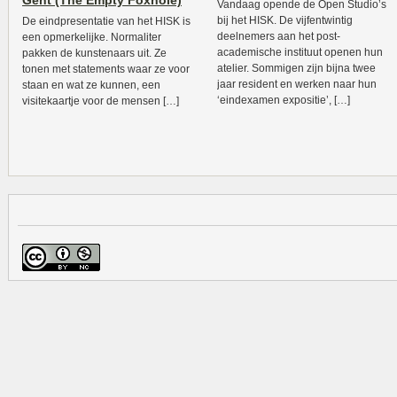
Gent (The Empty Foxhole)
Vandaag opende de Open Studio’s
bij het HISK. De vijfentwintig
De eindpresentatie van het HISK is
deelnemers aan het post-
een opmerkelijke. Normaliter
academische instituut openen hun
pakken de kunstenaars uit. Ze
atelier. Sommigen zijn bijna twee
tonen met statements waar ze voor
jaar resident en werken naar hun
staan en wat ze kunnen, een
‘eindexamen expositie’, […]
visitekaartje voor de mensen […]