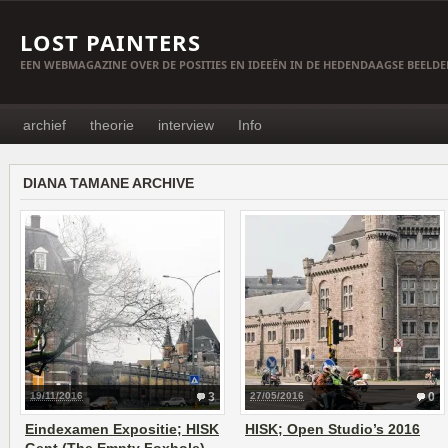
LOST PAINTERS
EEN WEBMAGAZINE OVER DE POSITIES EN IDEEËN IN DE HEDENDAAGSE BEELD
archief
theorie
interview
Info
DIANA TAMANE ARCHIVE
19/11/2016
3
27/05/2016
0
Eindexamen Expositie; HISK
HISK; Open Studio’s 2016