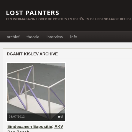
LOST PAINTERS
EEN WEBMAGAZINE OVER DE POSITIES EN IDEEËN IN DE HEDENDAAGSE BEELD
archief
theorie
interview
Info
DGANIT KISLEV ARCHIVE
03/07/2012
8
Eindexamen Expositie; AKV