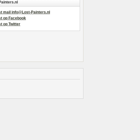
Painters.nl
t mail info@Lost-Painters.nl
st op Facebook
t op Twitter