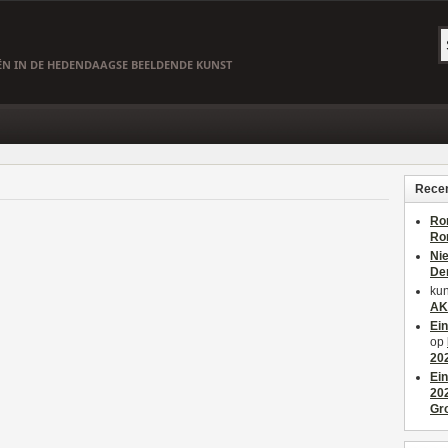
EËN IN DE HEDENDAAGSE BEELDENDE KUNST
Recen
Ro
Ro
Ni
De
kun
AK
Ei
op
20
Ei
20
Gr