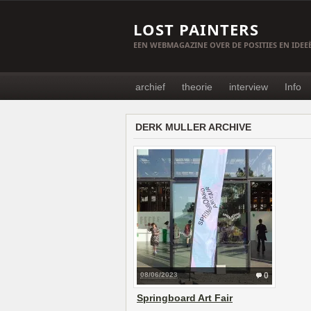
LOST PAINTERS
EEN WEBMAGAZINE OVER DE POSITIES EN IDE
archief
theorie
interview
Info
DERK MULLER ARCHIVE
08/06/2023
0
Springboard Art Fair