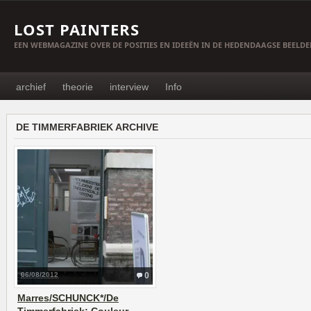
LOST PAINTERS
EEN WEBMAGAZINE OVER DE POSITIES EN IDEEËN IN DE HEDENDAAGSE BEELD
archief
theorie
interview
Info
DE TIMMERFABRIEK ARCHIVE
06/08/2012
0
Marres/SCHUNCK*/De