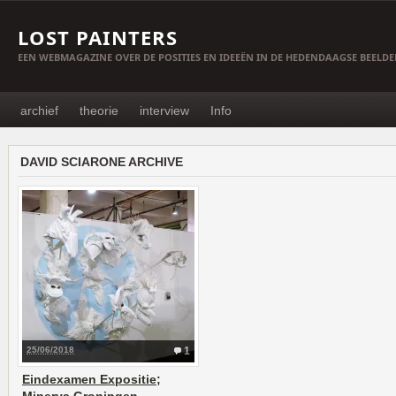
LOST PAINTERS
EEN WEBMAGAZINE OVER DE POSITIES EN IDEEËN IN DE HEDENDAAGSE BEELD
archief
theorie
interview
Info
DAVID SCIARONE ARCHIVE
25/06/2018
1
Eindexamen Expositie;