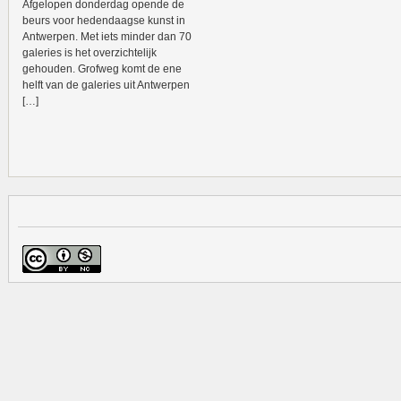
Afgelopen donderdag opende de
beurs voor hedendaagse kunst in
Antwerpen. Met iets minder dan 70
galeries is het overzichtelijk
gehouden. Grofweg komt de ene
helft van de galeries uit Antwerpen
[…]