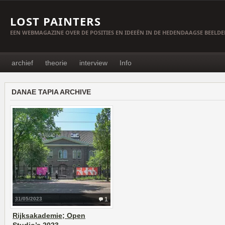
LOST PAINTERS
EEN WEBMAGAZINE OVER DE POSITIES EN IDEEËN IN DE HEDENDAAGSE BEELD
archief
theorie
interview
Info
DANAE TAPIA ARCHIVE
31/05/2023
1
Rijksakademie; Open