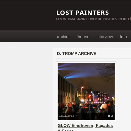
LOST PAINTERS
EEN WEBMAGAZINE OVER DE POSITIES EN IDE
archief
theorie
interview
Info
D. TROMP ARCHIVE
11/11/2012
4
GLOW Eindhoven; Façades