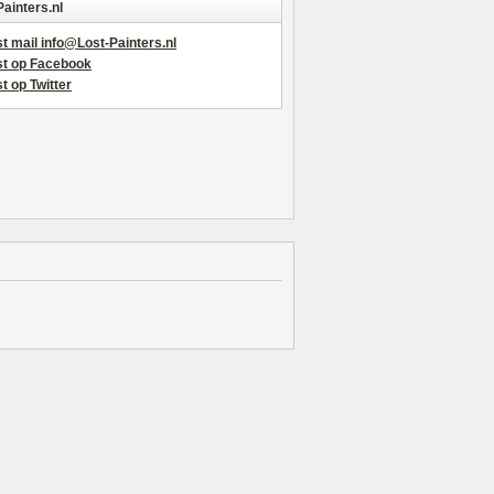
Painters.nl
t mail info@Lost-Painters.nl
st op Facebook
t op Twitter