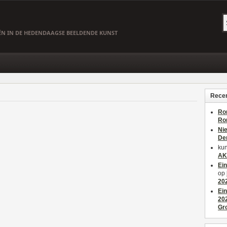
EËN IN DE HEDENDAAGSE BEELDENDE KUNST
Recen
Ro
Ro
Ni
De
kun
AK
Ei
op
20
Ei
20
Gr