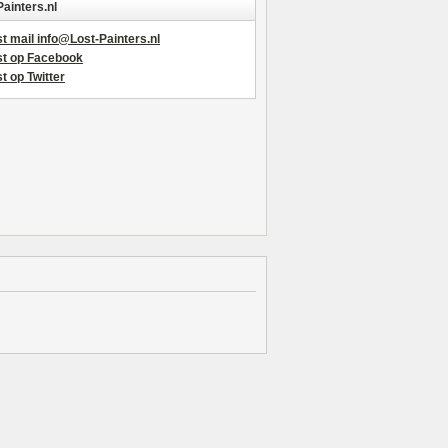
Painters.nl
t mail info@Lost-Painters.nl
st op Facebook
t op Twitter