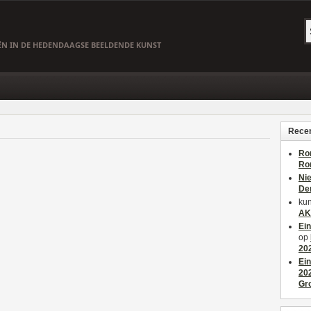
EËN IN DE HEDENDAAGSE BEELDENDE KUNST
Recen
Ro
Ro
Ni
De
kun
AK
Ei
op
20
Ei
20
Gr