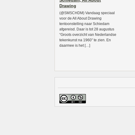
Schiedam; All About
Drawing
(@SMSCHDM) Vandaag speciaal
voor de All About Drawing
tentoonstelling naar Schiedam
afgereisd. Daar is tot 28 augustus
“Groots overzicht van Nederlandse
tekenkunst na 1960” te zien. En
daarmee is het […]