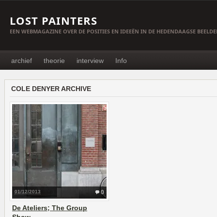
LOST PAINTERS
EEN WEBMAGAZINE OVER DE POSITIES EN IDEEËN IN DE HEDENDAAGSE BEELD
archief
theorie
interview
Info
COLE DENYER ARCHIVE
01/12/2013
0
De Ateliers; The Group