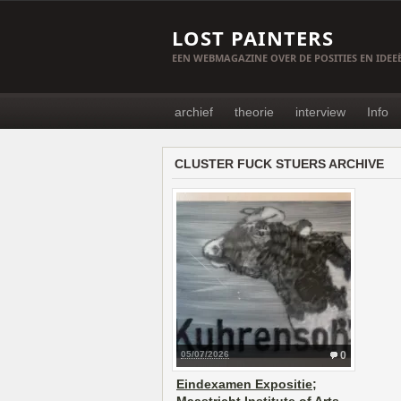
LOST PAINTERS
EEN WEBMAGAZINE OVER DE POSITIES EN IDE
archief
theorie
interview
Info
CLUSTER FUCK STUERS ARCHIVE
05/07/2026
0
Eindexamen Expositie;