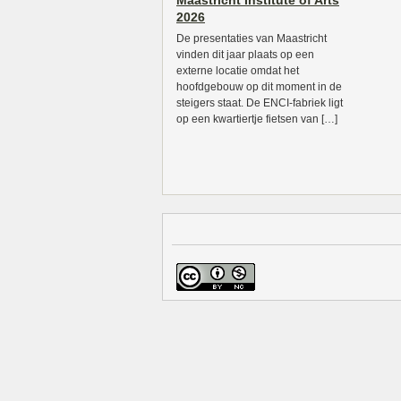
Maastricht Institute of Arts
2026
De presentaties van Maastricht
vinden dit jaar plaats op een
externe locatie omdat het
hoofdgebouw op dit moment in de
steigers staat. De ENCI-fabriek ligt
op een kwartiertje fietsen van […]