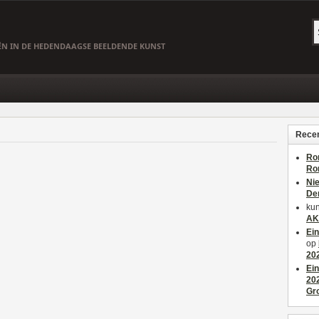
EËN IN DE HEDENDAAGSE BEELDENDE KUNST
Recen
Ro
Ro
Ni
De
kun
AK
Ei
op
20
Ei
20
Gr