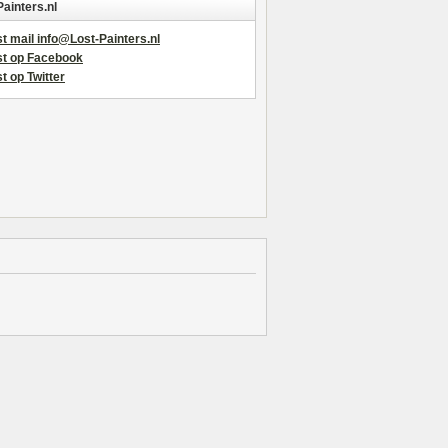
Painters.nl
t mail info@Lost-Painters.nl
st op Facebook
t op Twitter