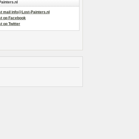
Painters.nl
t mail info@Lost-Painters.nl
st op Facebook
t op Twitter