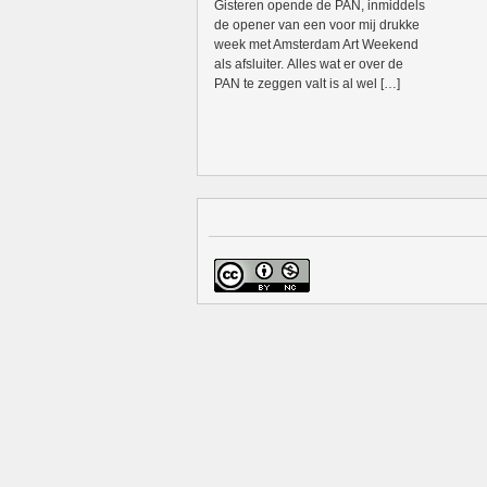
Gisteren opende de PAN, inmiddels
de opener van een voor mij drukke
week met Amsterdam Art Weekend
als afsluiter. Alles wat er over de
PAN te zeggen valt is al wel […]