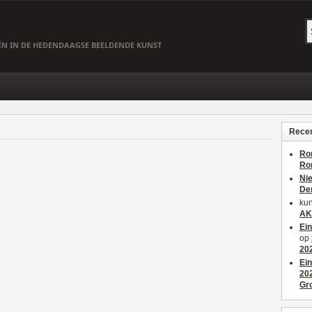
EËN IN DE HEDENDAAGSE BEELDENDE KUNST
Recen
Ro
Ro
Ni
De
kun
AK
Ei
op
20
Ei
20
Gr