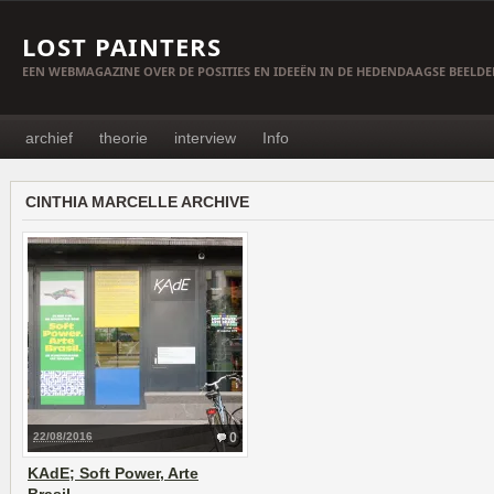
LOST PAINTERS
EEN WEBMAGAZINE OVER DE POSITIES EN IDEEËN IN DE HEDENDAAGSE BEELD
archief
theorie
interview
Info
CINTHIA MARCELLE ARCHIVE
22/08/2016
0
KAdE; Soft Power, Arte