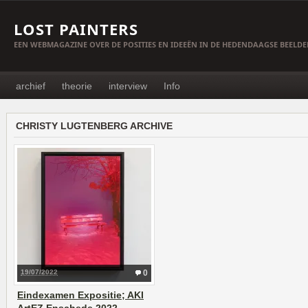
LOST PAINTERS
EEN WEBMAGAZINE OVER DE POSITIES EN IDEEËN IN DE HEDENDAAGSE BEELD
archief
theorie
interview
Info
CHRISTY LUGTENBERG ARCHIVE
19/07/2022
0
Eindexamen Expositie; AKI