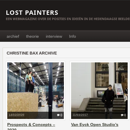
LOST PAINTERS
EEN WEBMAGAZINE OVER DE POSITIES EN IDEEËN IN DE HEDENDAAGSE BEELD
archief
theorie
interview
Info
CHRISTINE BAX ARCHIVE
14/02/2020
0
11/03/2017
0
Prospects & Concepts –
Van Eyck Open Studio’s