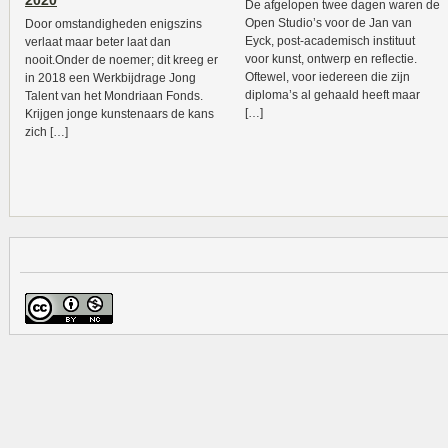
2020
De afgelopen twee dagen waren de
Open Studio’s voor de Jan van
Door omstandigheden enigszins
Eyck, post-academisch instituut
verlaat maar beter laat dan
voor kunst, ontwerp en reflectie.
nooit.Onder de noemer; dit kreeg er
Oftewel, voor iedereen die zijn
in 2018 een Werkbijdrage Jong
diploma’s al gehaald heeft maar
Talent van het Mondriaan Fonds.
[…]
Krijgen jonge kunstenaars de kans
zich […]