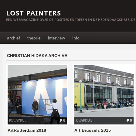
LOST PAINTERS
EEN WEBMAGAZINE OVER DE POSITIES EN IDEEËN IN DE HEDENDAAGSE BEELD
archief
theorie
interview
Info
CHRISTIAN HIDAKA ARCHIVE
09/02/2018
6
26/04/2015
0
ArtRotterdam 2018
Art Brussels 2015