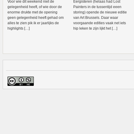
Voor wie dit weekend niet de
Eergisteren (helaas had Lost
gelegenheid heeft, of wie door de
Painters in de tussentijd eeen
enorme drukte met de opening
storing) opende de nieuwe editie
geen gelegenheid heeft gehad om
van Art Brussels. Daar waar
alles te zien pik ik er jaarlijks de
voorgaande edities vaak net iets
highlights […]
hip leken te zijn lijkt het […]