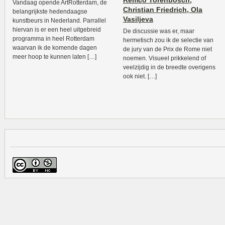
Remco Torenbosch,
Vandaag opende ArtRotterdam, de
Christian Friedrich, Ola
belangrijkste hedendaagse
Vasiljeva
kunstbeurs in Nederland. Parrallel
hiervan is er een heel uitgebreid
De discussie was er, maar
programma in heel Rotterdam
hermetisch zou ik de selectie van
waarvan ik de komende dagen
de jury van de Prix de Rome niet
meer hoop te kunnen laten […]
noemen. Visueel prikkelend of
veelzijdig in de breedte overigens
ook niet. […]