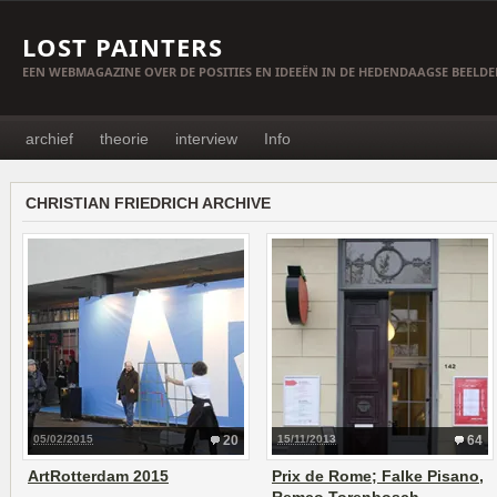
LOST PAINTERS
EEN WEBMAGAZINE OVER DE POSITIES EN IDEEËN IN DE HEDENDAAGSE BEELD
archief
theorie
interview
Info
CHRISTIAN FRIEDRICH ARCHIVE
05/02/2015
20
15/11/2013
64
ArtRotterdam 2015
Prix de Rome; Falke Pisano,