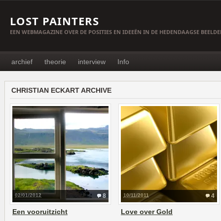
LOST PAINTERS
EEN WEBMAGAZINE OVER DE POSITIES EN IDEEËN IN DE HEDENDAAGSE BEELD
archief
theorie
interview
Info
CHRISTIAN ECKART ARCHIVE
02/01/2012
8
10/11/2011
4
Een vooruitzicht
Love over Gold