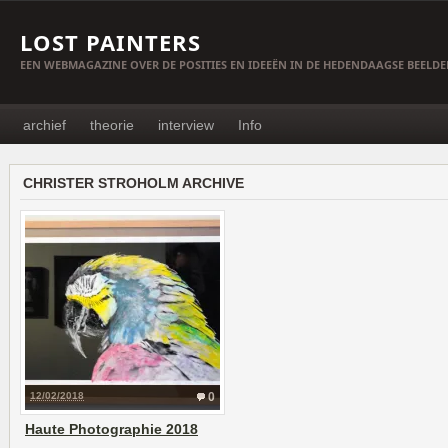
LOST PAINTERS
EEN WEBMAGAZINE OVER DE POSITIES EN IDEEËN IN DE HEDENDAAGSE BEELD
archief
theorie
interview
Info
CHRISTER STROHOLM ARCHIVE
12/02/2018
0
Haute Photographie 2018