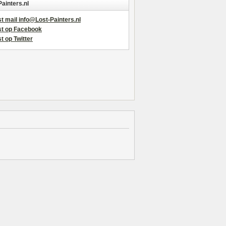
Painters.nl
t mail info@Lost-Painters.nl
st op Facebook
t op Twitter