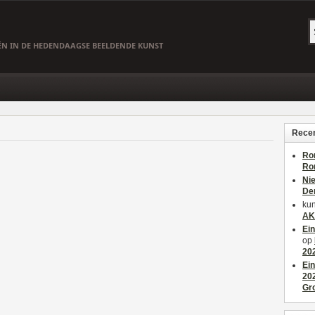
EËN IN DE HEDENDAAGSE BEELDENDE KUNST
Recen
Ro
Ro
Ni
De
kun
AK
Ei
op
20
Ei
20
Gr