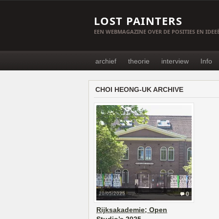
LOST PAINTERS
EEN WEBMAGAZINE OVER DE POSITIES EN IDE
archief
theorie
interview
Info
CHOI HEONG-UK ARCHIVE
20/05/2025
0
Rijksakademie; Open