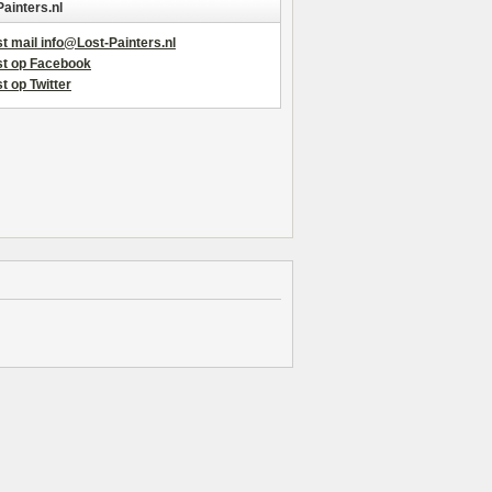
Painters.nl
t mail info@Lost-Painters.nl
st op Facebook
t op Twitter