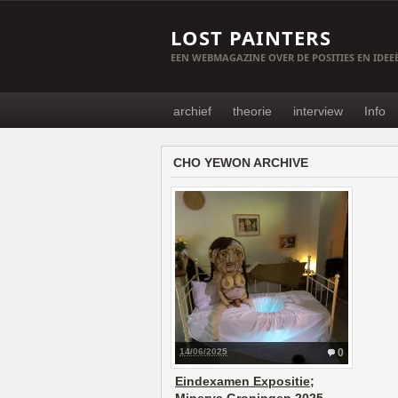
LOST PAINTERS
EEN WEBMAGAZINE OVER DE POSITIES EN IDE
archief
theorie
interview
Info
CHO YEWON ARCHIVE
14/06/2025
0
Eindexamen Expositie;