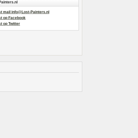
Painters.nl
t mail info@Lost-Painters.nl
st op Facebook
t op Twitter