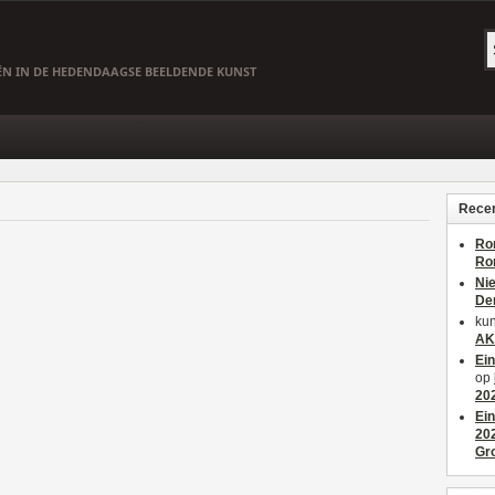
EËN IN DE HEDENDAAGSE BEELDENDE KUNST
Recen
Ro
Ro
Ni
De
kun
AK
Ei
op
20
Ei
20
Gr