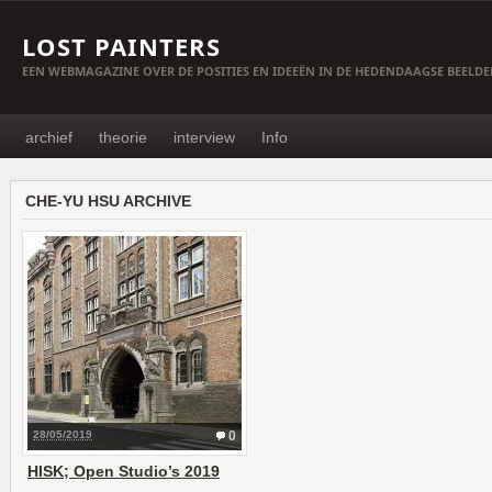
LOST PAINTERS
EEN WEBMAGAZINE OVER DE POSITIES EN IDEEËN IN DE HEDENDAAGSE BEELD
archief
theorie
interview
Info
CHE-YU HSU ARCHIVE
28/05/2019
0
HISK; Open Studio’s 2019