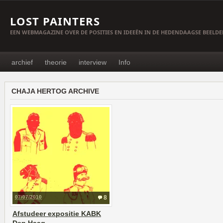
LOST PAINTERS
EEN WEBMAGAZINE OVER DE POSITIES EN IDEEËN IN DE HEDENDAAGSE BEELD
archief
theorie
interview
Info
CHAJA HERTOG ARCHIVE
07/07/2010
8
Afstudeer expositie KABK