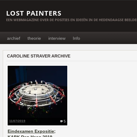
LOST PAINTERS
EEN WEBMAGAZINE OVER DE POSITIES EN IDEEËN IN DE HEDENDAAGSE BEELD
archief
theorie
interview
Info
CAROLINE STRAVER ARCHIVE
11/07/2019
5
Eindexamen Expositie;