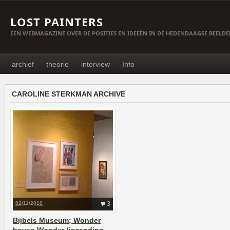
LOST PAINTERS
EEN WEBMAGAZINE OVER DE POSITIES EN IDEEËN IN DE HEDENDAAGSE BEELD
archief
theorie
interview
Info
CAROLINE STERKMAN ARCHIVE
02/11/2010
3
Bijbels Museum; Wonder