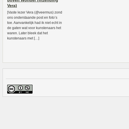
boven Wonder (inzending
Vera)
[Vaste lezer Vera (@veermus) zond
ons onderstaande post en foto’s
toe. Aanvankelijk had ik niet echt in
de gaten wat voor kunstenaars het
waren. Later bleek dat het
kunstenaars met […]