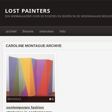
LOST PAINTERS
EEN WEBMAGAZINE OVER DE POSITIES EN IDEEËN IN DE HEDENDAAGSE BEELD
archief
theorie
interview
Info
CAROLINE MONTAGUE ARCHIVE
06/04/2013
0
contemporary fashion