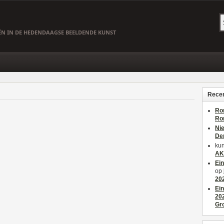
EËN IN DE HEDENDAAGSE BEELDENDE KUNST
Recen
Ro
Ro
Ni
De
kun
AK
Ei
op
20
Ei
20
Gr