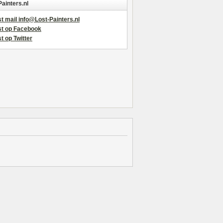
Painters.nl
t mail info@Lost-Painters.nl
st op Facebook
t op Twitter