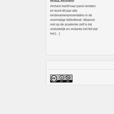
ArtEZ Arnhem
Arnhem heeft haar pand verlaten
en toont dit jaar alle
eindexamenpresentaties in de
voormalige bibliotheek. Waarom
niet op de academie zelf is mij
onduidelijk en ondanks het feit dat
het […]