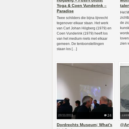
Högberg – Post-Fordist
Mond
Yoga & Coen Vunderink –
tale
Paradise
Het M
zicht
Twee schilders die bijna lijnrecht
de zi
tegenover elkaar staan. Het werk
kunst
van Carl Johan Högberg (1979) en
worde
Coen Vunderink (1979) heeft los
loven
van het medium niets met elkaar
zien 
gemeen. De tentoonstellingen
staan los […]
20/11/2011
24
13/0
Dordrechts Museum; What’s
@Ar