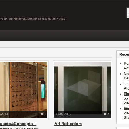
EËN IN DE HEDENDAAGSE BEELDENDE KUNST
Recen
Ro
Ro
Ni
De
kun
AK
Ei
op
20
Ei
20
2/2013
3
10/02/2012
7
Gr
spects&Concepts –
Art Rotterdam