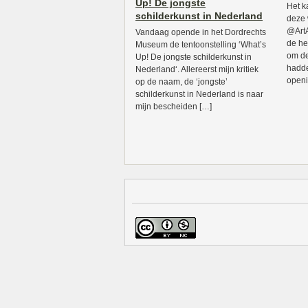
Up! De jongste
Het k
schilderkunst in Nederland
deze
@ArtA
Vandaag opende in het Dordrechts
de he
Museum de tentoonstelling ‘What’s
om de
Up! De jongste schilderkunst in
hadde
Nederland‘. Allereerst mijn kritiek
openi
op de naam, de ‘jongste’
schilderkunst in Nederland is naar
mijn bescheiden […]