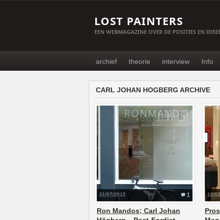
LOST PAINTERS
EEN WEBMAGAZINE OVER DE POSITIES EN IDE
archief
theorie
interview
Info
CARL JOHAN HOGBERG ARCHIVE
31/07/2015
1
10/0
Ron Mandos; Carl Johan
Pro