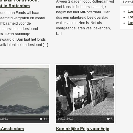
riaan Fonds toont
Alweer 2 dagen loopt Rotterdam vol
Lost-
nt in Rotterdam
met kunstliefhebbers, natuurlijk
Los
begint het met ArtRotterdam. Hier
ondriaan Fonds wil haar
Lo
dus een uitgebreid beeldverslag
baarheid vergroten en vooral
wat er zoal te zien is. Net als
Los
chtbaarheid voor de
voorgaande jaren veel bekenden,
enaars die ondersteund
[…]
n. Dat is natuurlijk
swaardig. Dan laat het fonds
welk talent het ondersteunt […]
5/2011
31
30/10/2010
5
tAmsterdam
Koninklijke Prijs voor Vrije