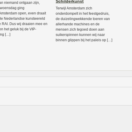
Schilderkunst
an niemand ontgaan zijn,
 woensdag ging
Terwijl Amsterdam zich
msterdam open, even draait
onderdompelt in het feestgedruis,
le Nederlandse kunstwereld
de duizelingwekkende toeren van
 RAI. Dus wij draaien mee en
allerhande machines en de
n het geluk bij de VIP-
mensen zich tegoed doen aan
ng […]
suikerspinnen kunnen wij naar
binnen glippen bij het paleis op […]