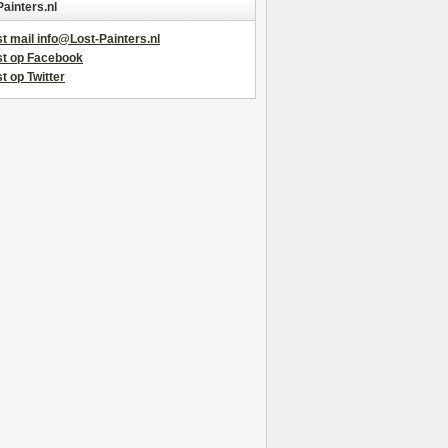
Painters.nl
t mail info@Lost-Painters.nl
st op Facebook
t op Twitter