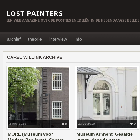
LOST PAINTERS
EEN WEBMAGAZINE OVER DE POSITIES EN IDEEËN IN DE HEDENDAAGSE BEELD
archief
theorie
interview
Info
CAREL WILLINK ARCHIVE
24/05/2015
6
23/05/2015
2
MORE (Museum voor
Museum Arnhem; Geaarde