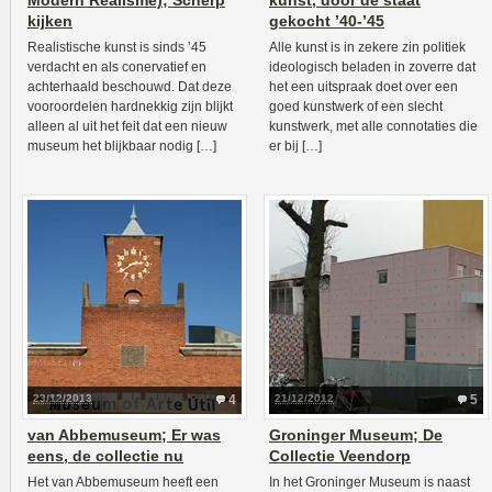
Modern Realisme); Scherp
kunst, door de staat
kijken
gekocht ’40-’45
Realistische kunst is sinds ’45
Alle kunst is in zekere zin politiek
verdacht en als conervatief en
ideologisch beladen in zoverre dat
achterhaald beschouwd. Dat deze
het een uitspraak doet over een
vooroordelen hardnekkig zijn blijkt
goed kunstwerk of een slecht
alleen al uit het feit dat een nieuw
kunstwerk, met alle connotaties die
museum het blijkbaar nodig […]
er bij […]
23/12/2013
4
21/12/2012
5
van Abbemuseum; Er was
Groninger Museum; De
eens, de collectie nu
Collectie Veendorp
Het van Abbemuseum heeft een
In het Groninger Museum is naast