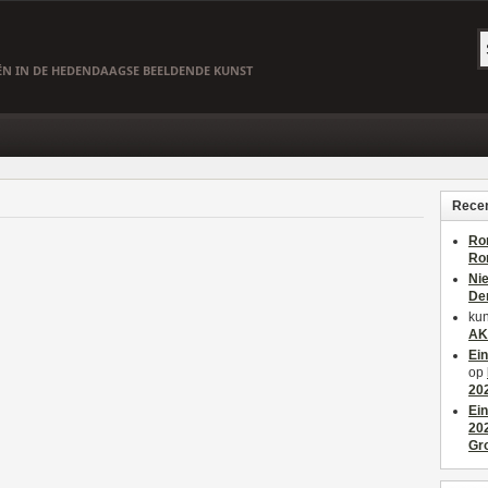
EËN IN DE HEDENDAAGSE BEELDENDE KUNST
Recen
Ro
Ro
Ni
De
kun
AK
Ei
op
20
Ei
20
Gr