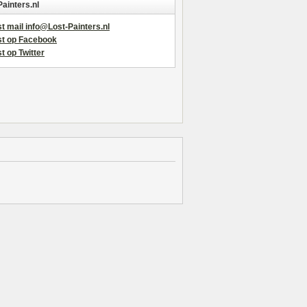
Painters.nl
t mail info@Lost-Painters.nl
st op Facebook
t op Twitter