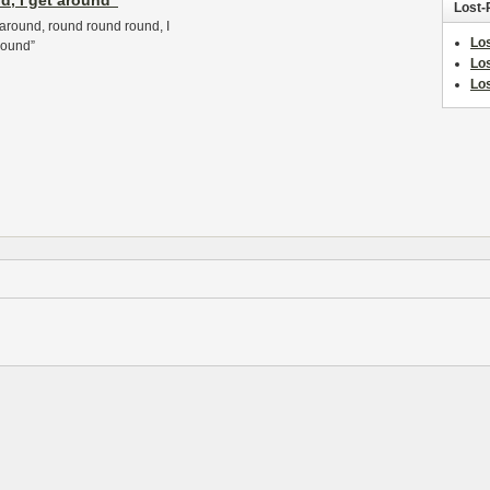
d, I get around”
Lost-
t around, round round round, I
Los
around”
Lo
Los