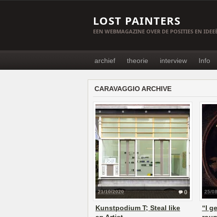
LOST PAINTERS
EEN WEBMAGAZINE OVER DE POSITIES EN IDE
archief
theorie
interview
Info
CARAVAGGIO ARCHIVE
21/10/2020
0
25/0
Kunstpodium T; Steal like
“I g