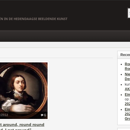
EËN IN DE HEDENDAAGSE BEELDENDE KUNST
Recen
Ro
Ro
Ni
De
kun
AK
Ei
op
20
Ei
20
8/2012
6
Gr
et around, round round