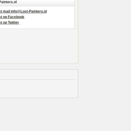
Painters.nl
t mail info@Lost-Painters.nl
st op Facebook
t op Twitter