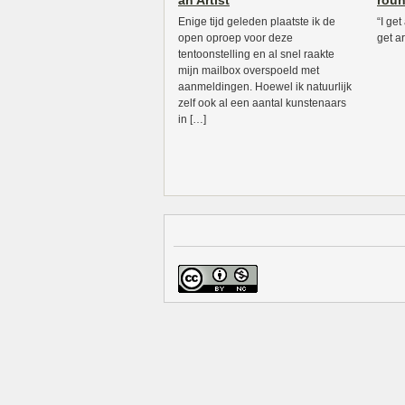
an Artist
roun
Enige tijd geleden plaatste ik de
“I ge
open oproep voor deze
get 
tentoonstelling en al snel raakte
mijn mailbox overspoeld met
aanmeldingen. Hoewel ik natuurlijk
zelf ook al een aantal kunstenaars
in […]