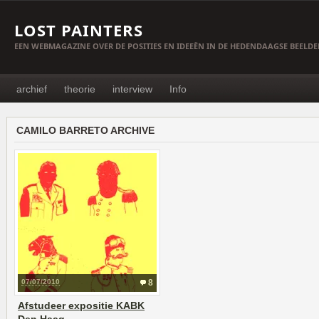
LOST PAINTERS
EEN WEBMAGAZINE OVER DE POSITIES EN IDEEËN IN DE HEDENDAAGSE BEELD
archief
theorie
interview
Info
CAMILO BARRETO ARCHIVE
07/07/2010
8
Afstudeer expositie KABK