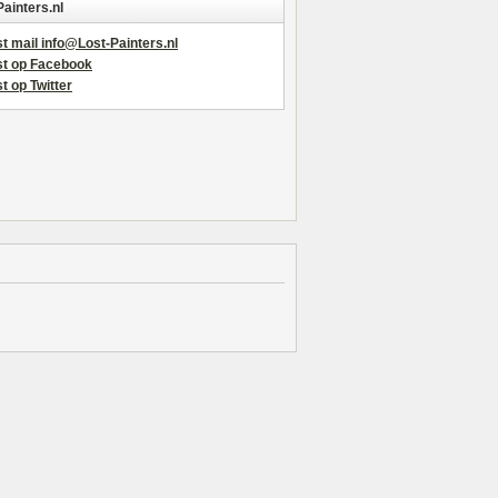
Painters.nl
t mail info@Lost-Painters.nl
st op Facebook
t op Twitter