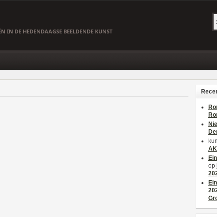
EËN IN DE HEDENDAAGSE BEELDENDE KUNST
Recen
Ro
Ro
Ni
De
kun
AK
Ei
op
20
Ei
20
Gr