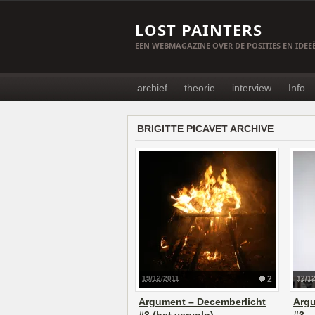
LOST PAINTERS
EEN WEBMAGAZINE OVER DE POSITIES EN IDE
archief
theorie
interview
Info
BRIGITTE PICAVET ARCHIVE
19/12/2011
2
12/1
Argument – Decemberlicht
Argu