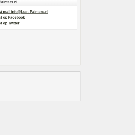
Painters.nl
t mail info@Lost-Painters.nl
st op Facebook
t op Twitter