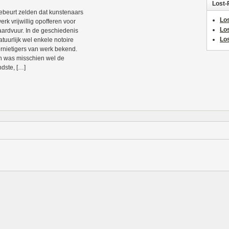
Lost-
ebeurt zelden dat kunstenaars
Los
erk vrijwillig opofferen voor
Lo
aardvuur. In de geschiedenis
Los
atuurlijk wel enkele notoire
ernietigers van werk bekend.
 was misschien wel de
dste, […]