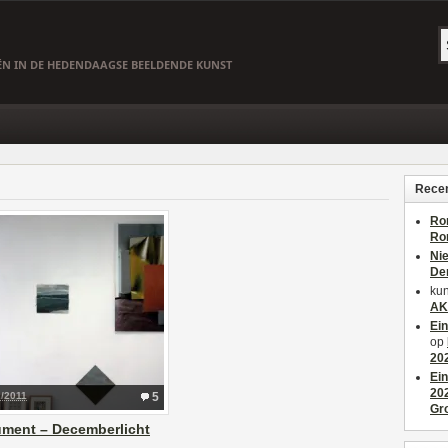
EËN IN DE HEDENDAAGSE BEELDENDE KUNST
Recen
Ro
Ro
Ni
De
kun
AK
Ei
op
20
Ei
20
2/2011
5
Gr
ment – Decemberlicht