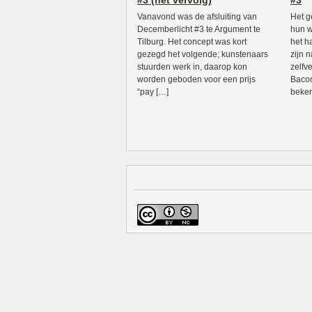
#3 (het vervolg)
#3
Vanavond was de afsluiting van
Het g
Decemberlicht #3 te Argument te
hun w
Tilburg. Het concept was kort
het h
gezegd het volgende; kunstenaars
zijn n
stuurden werk in, daarop kon
zelfv
worden geboden voor een prijs
Bacon
“pay […]
beken