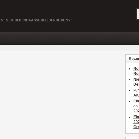
EËN IN DE HEDENDAAGSE BEELDENDE KUNST
Recen
Ro
Ro
Ni
De
kun
AK
Ei
op
20
Ei
20
Gr