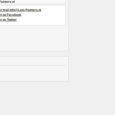
Painters.nl
t mail info@Lost-Painters.nl
st op Facebook
t op Twitter