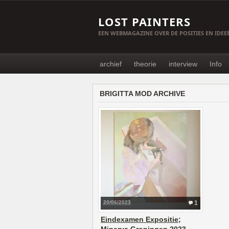
LOST PAINTERS
EEN WEBMAGAZINE OVER DE POSITIES EN IDE
archief
theorie
interview
Info
BRIGITTA MOD ARCHIVE
20/06/2023
1
Eindexamen Expositie;