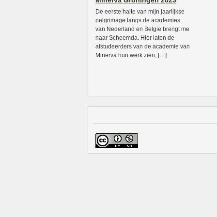
Minerva Groningen 2023
De eerste halte van mijn jaarlijkse
pelgrimage langs de academies
van Nederland en België brengt me
naar Scheemda. Hier laten de
afstudeerders van de academie van
Minerva hun werk zien, […]