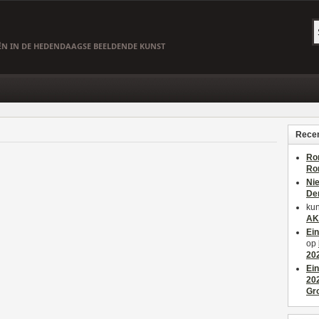
EËN IN DE HEDENDAAGSE BEELDENDE KUNST
Recen
Ro
Ro
Ni
De
kun
AK
Ei
op
20
Ei
20
Gr