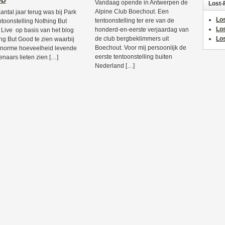
OD
Vandaag opende in Antwerpen de
Lost-
Alpine Club Boechout. Een
antal jaar terug was bij Park
Los
tentoonstelling ter ere van de
ntoonstelling Nothing But
Lo
honderd-en-eerste verjaardag van
Live op basis van het blog
de club bergbeklimmers uit
Los
ng But Good te zien waarbij
Boechout. Voor mij persoonlijk de
norme hoeveelheid levende
eerste tentoonstelling buiten
enaars lieten zien […]
Nederland […]