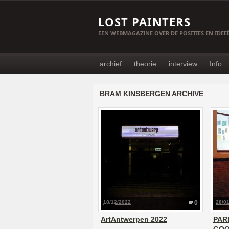
LOST PAINTERS
EEN WEBMAGAZINE OVER DE POSITIES EN IDE
archief
theorie
interview
Info
BRAM KINSBERGEN ARCHIVE
18/12/2022
0
28/0
ArtAntwerpen 2022
PAR