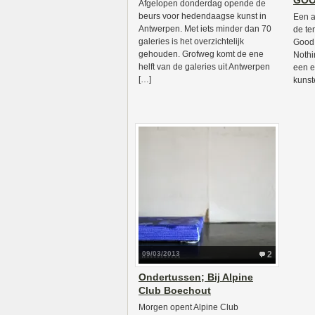
GO
Afgelopen donderdag opende de
beurs voor hedendaagse kunst in
Een a
Antwerpen. Met iets minder dan 70
de te
galeries is het overzichtelijk
Good 
gehouden. Grofweg komt de ene
Nothi
helft van de galeries uit Antwerpen
een e
[…]
kunst
09/03/2013
2
Ondertussen; Bij Alpine
Club Boechout
Morgen opent Alpine Club