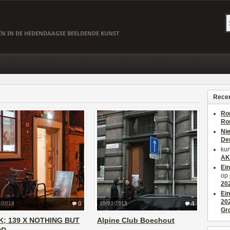
EËN IN DE HEDENDAAGSE BEELDENDE KUNST
Recen
Ro
Ro
Ni
De
kun
AK
Ei
op
20
Ei
20
1/2018
0
10/03/2013
4
Gr
K; 139 X NOTHING BUT
Alpine Club Boechout