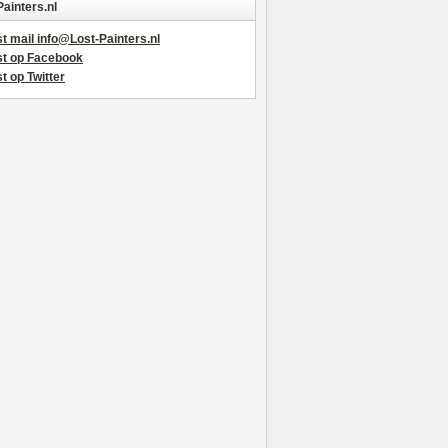
Painters.nl
t mail info@Lost-Painters.nl
st op Facebook
t op Twitter