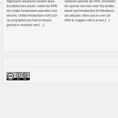
Afgelopen weekend vonden twee
Gisteren opende de PAN, inmiddels
kunstbeurzen plaats: zowel de PAN
de opener van een voor mij drukke
als Unfair Amsterdam openden hun
week met Amsterdam Art Weekend
deuren. Unfair Amsterdam richt zich
als afsluiter. Alles wat er over de
op jong talent (en heb ik helaas
PAN te zeggen valt is al wel […]
gemist in verband met […]