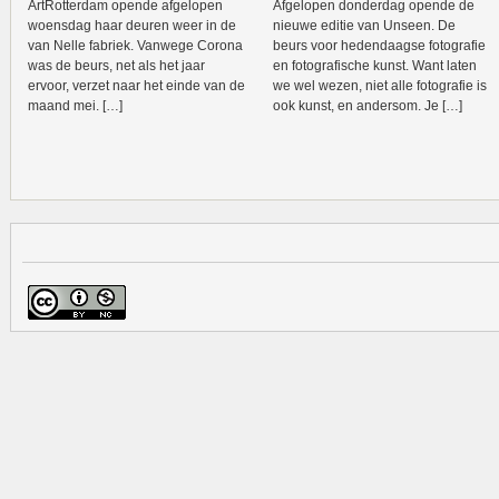
ArtRotterdam opende afgelopen
Afgelopen donderdag opende de
woensdag haar deuren weer in de
nieuwe editie van Unseen. De
van Nelle fabriek. Vanwege Corona
beurs voor hedendaagse fotografie
was de beurs, net als het jaar
en fotografische kunst. Want laten
ervoor, verzet naar het einde van de
we wel wezen, niet alle fotografie is
maand mei. […]
ook kunst, en andersom. Je […]