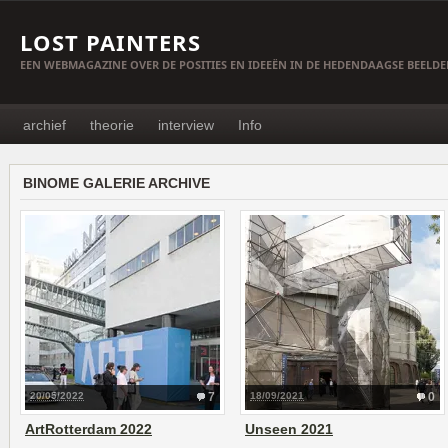
LOST PAINTERS
EEN WEBMAGAZINE OVER DE POSITIES EN IDEEËN IN DE HEDENDAAGSE BEELD
archief
theorie
interview
Info
BINOME GALERIE ARCHIVE
20/05/2022
7
18/09/2021
0
ArtRotterdam 2022
Unseen 2021