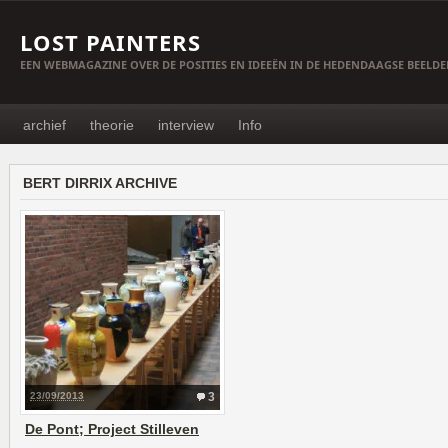
LOST PAINTERS
EEN WEBMAGAZINE OVER DE POSITIES EN IDEEËN IN DE HEDENDAAGSE BEELD
archief
theorie
interview
Info
BERT DIRRIX ARCHIVE
23/09/2013
3
De Pont; Project Stilleven