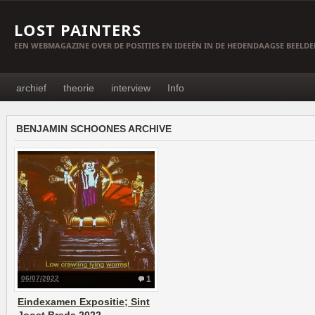
LOST PAINTERS
EEN WEBMAGAZINE OVER DE POSITIES EN IDEEËN IN DE HEDENDAAGSE BEELD
archief
theorie
interview
Info
BENJAMIN SCHOONES ARCHIVE
06/07/2022
1
Eindexamen Expositie; Sint