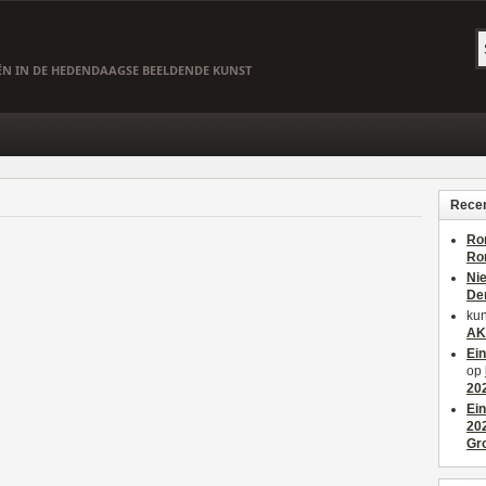
EËN IN DE HEDENDAAGSE BEELDENDE KUNST
Recen
Ro
Ro
Ni
De
kun
AK
Ei
op
20
Ei
20
Gr