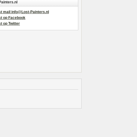
Painters.nl
t mail info@Lost-Painters.nl
st op Facebook
t op Twitter