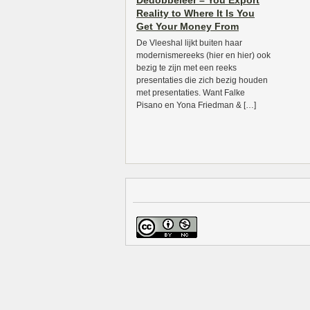
Dedobbeleer – You Export
Reality to Where It Is You
Get Your Money From
De Vleeshal lijkt buiten haar
modernismereeks (hier en hier) ook
bezig te zijn met een reeks
presentaties die zich bezig houden
met presentaties. Want Falke
Pisano en Yona Friedman & […]