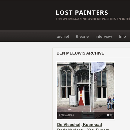
LOST PAINTERS
EEN WEBMAGAZINE OVER DE POSITIES EN IDE
archief
theorie
interview
Info
BEN MEEUWIS ARCHIVE
17/06/2013
0
De Vleeshal; Koenraad