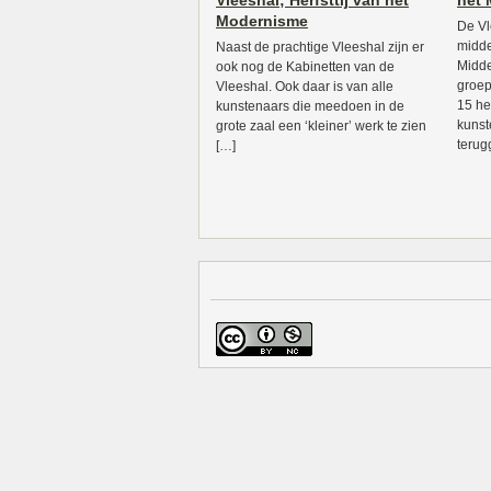
Vleeshal; Herfsttij van het
het
Modernisme
De Vl
midde
Naast de prachtige Vleeshal zijn er
Midde
ook nog de Kabinetten van de
groep
Vleeshal. Ook daar is van alle
15 h
kunstenaars die meedoen in de
kunst
grote zaal een ‘kleiner’ werk te zien
terug
[…]