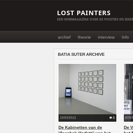
LOST PAINTERS
EEN WEBMAGAZINE OVER DE POSITIES EN IDE
archief
theorie
interview
Info
BATIA SUTER ARCHIVE
10/03/2012
0
07/0
De Kabinetten van de
De V