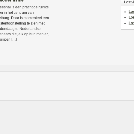
 Modernisme
Lost-
eeshal is een prachtige ruimte
Los
n in het centrum van
Lo
lburg. Daar is momenteel een
Los
stentoonstelling te zien met
edendaagse Nederlandse
enaars die, elk op hun manier,
grijpen […]