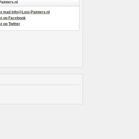
Painters.nl
t mail info@Lost-Painters.nl
st op Facebook
t op Twitter