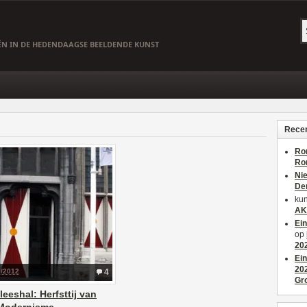
EËN IN DE HEDENDAAGSE BEELDENDE KUNST
Recen
Ro
Ro
Ni
De
kun
AK
Ei
op
20
Ei
20
3/2012
4
Gr
leeshal: Herfsttij van