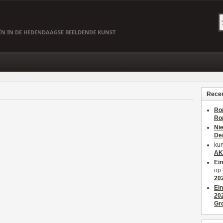
EËN IN DE HEDENDAAGSE BEELDENDE KUNST
Recen
Ro
Ro
Ni
De
kun
AK
Ei
op
20
Ei
20
Gr