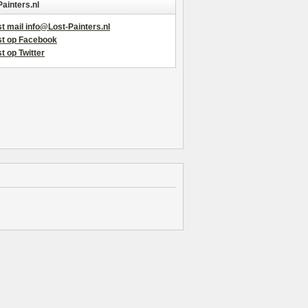
Painters.nl
t mail info@Lost-Painters.nl
st op Facebook
t op Twitter