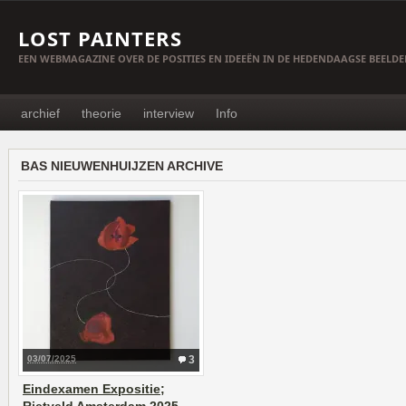
LOST PAINTERS
EEN WEBMAGAZINE OVER DE POSITIES EN IDEEËN IN DE HEDENDAAGSE BEELD
archief
theorie
interview
Info
BAS NIEUWENHUIJZEN ARCHIVE
03/07/2025
3
Eindexamen Expositie;