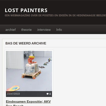
LOST PAINTERS
EEN WEBMAGAZINE OVER DE POSITIES EN IDEEËN IN DE HEDENDAAGSE BEELD
archief
theorie
interview
Info
BAS DE WEERD ARCHIVE
09/07/2015
4
Eindexamen Expositie; AKV