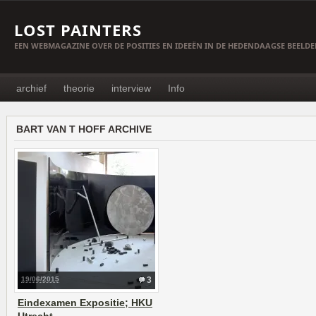
LOST PAINTERS
EEN WEBMAGAZINE OVER DE POSITIES EN IDEEËN IN DE HEDENDAAGSE BEELD
archief
theorie
interview
Info
BART VAN T HOFF ARCHIVE
19/06/2015
3
Eindexamen Expositie; HKU