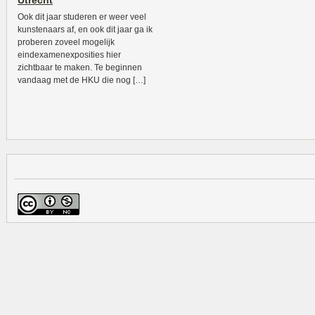
Utrecht
Ook dit jaar studeren er weer veel
kunstenaars af, en ook dit jaar ga ik
proberen zoveel mogelijk
eindexamenexposities hier
zichtbaar te maken. Te beginnen
vandaag met de HKU die nog […]