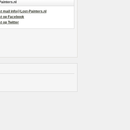
Painters.nl
t mail info@Lost-Painters.nl
st op Facebook
t op Twitter