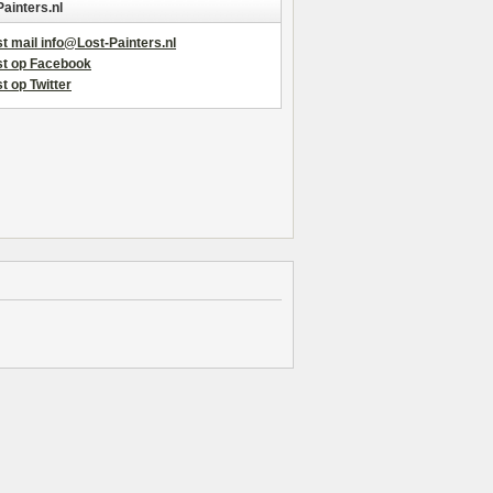
Painters.nl
t mail info@Lost-Painters.nl
st op Facebook
t op Twitter