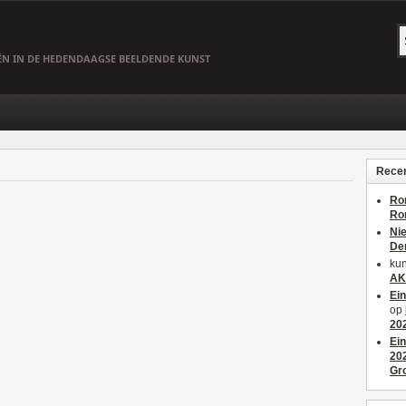
EËN IN DE HEDENDAAGSE BEELDENDE KUNST
Recen
Ro
Ro
Ni
De
kun
AK
Ei
op
20
Ei
20
Gr