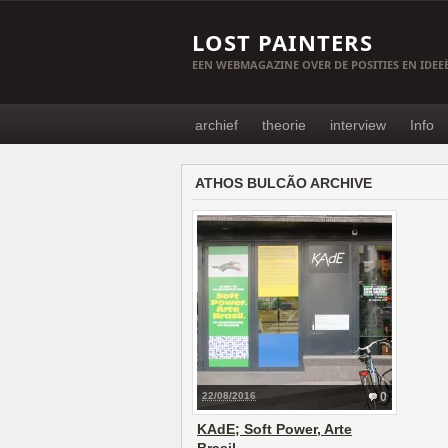
LOST PAINTERS
EEN WEBMAGAZINE OVER DE POSITIES EN IDE
archief
theorie
interview
Info
ATHOS BULCÃO ARCHIVE
22/08/2016
0
KAdE; Soft Power, Arte